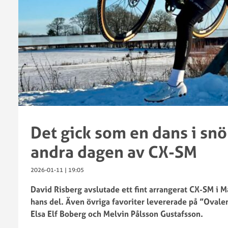
SM
2024
Cykelcross
SWE
2022
Cup
SM
2023
Cykelcross
SWE
2021
Cup
SM
och
Cykelcross
CX-
2020
pokal
SM
2022
Cykelcross
Det gick som en dans i snö
SWE
2018
Cup
andra dagen av CX-SM
och
CX-
2026-01-11 | 19:05
pokal
David Risberg avslutade ett fint arrangerat CX-SM i M
2021
VM
hans del. Även övriga favoriter levererade på ”Ovale
SWE
Cykelcross
Elsa Elf Boberg och Melvin Pålsson Gustafsson.
Cup