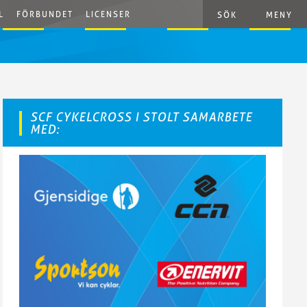
L
FÖRBUNDET
LICENSER
SÖK
MENY
SCF CYKELCROSS I STOLT SAMARBETE
MED: