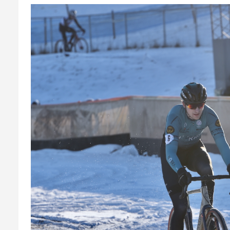
och
CX-
EM
Pokal
Cykelcross
2020
SWE
Cup
och
CX-
Pokal
2019
Arrangera
SWE
Cup