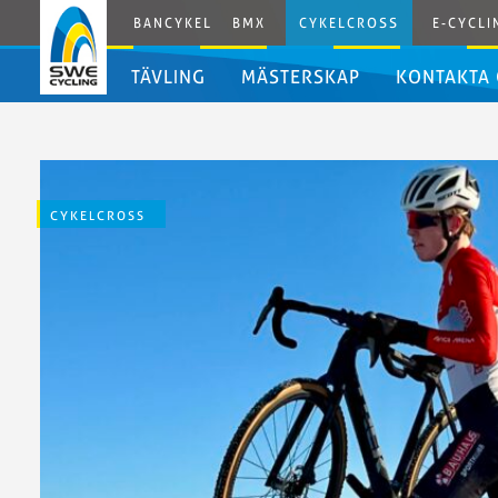
BANCYKEL
BMX
CYKELCROSS
E-CYCLI
TÄVLING
MÄSTERSKAP
KONTAKTA
Tävlingskalender
Tävlingsregler
SM
Cykelcross
CYKELCROSS
2026
SM
Cykelcross
2025
SM
Cykelcross
SWE
2024
Cup
SM
2025/2026
Cykelcross
SWE
2023
Cup