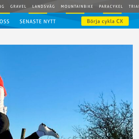
NG
GRAVEL
LANDSVÄG
MOUNTAINBIKE
PARACYKEL
TRIA
Börja cykla CX
 OSS
SENASTE NYTT