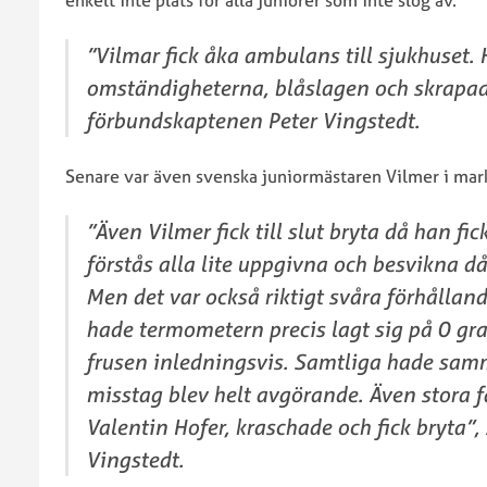
enkelt inte plats för alla juniorer som inte slog av.
och
CX-
EM
”Vilmar fick åka ambulans till sjukhuset. 
Pokal
Cykelcross
omständigheterna, blåslagen och skrapad
2020
SWE
förbundskaptenen Peter Vingstedt.
Cup
och
Senare var även svenska juniormästaren Vilmer i mar
CX-
Pokal
”Även Vilmer fick till slut bryta då han fic
2019
förstås alla lite uppgivna och besvikna då 
Arrangera
Men det var också riktigt svåra förhålland
SWE
Cup
hade termometern precis lagt sig på 0 gr
frusen inledningsvis. Samtliga hade sam
misstag blev helt avgörande. Även stora f
Valentin Hofer, kraschade och fick bryta”
Vingstedt.