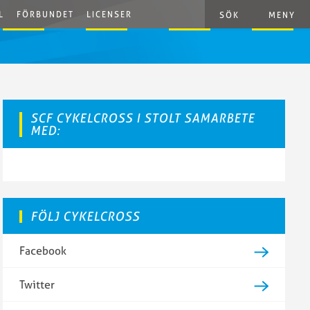
L
FÖRBUNDET
LICENSER
SÖK
MENY
SCF CYKELCROSS I STOLT SAMARBETE
MED:
FÖLJ CYKELCROSS
Facebook
Twitter