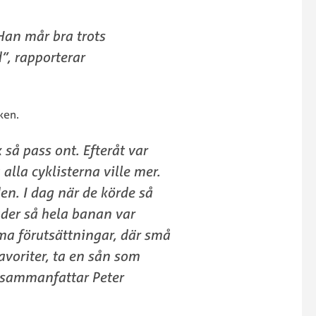
Han mår bra trots
”, rapporterar
ken.
k så pass ont. Efteråt var
alla cyklisterna ville mer.
en. I dag när de körde så
ader så hela banan var
ma förutsättningar, där små
avoriter, ta en sån som
, sammanfattar Peter