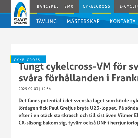
BANCYKEL
BMX
CYKELCROSS
E-CYCLI
TÄVLING
MÄSTERSKAP
KONTAKTA
Tävlingskalender
Tävlingsregler
SM
Cykelcross
CYKELCROSS
Tungt cykelcross-VM för s
2026
SM
svåra förhållanden i Frank
Cykelcross
2025
2025-02-03 | 12:34
SM
Det fanns potential i det svenska laget som körde cy
Cykelcross
lördagen fick Paul Greijus bryta U23-loppet. På sönd
SWE
2024
efter i en otäck startkrasch och till sist även Vilmer 
Cup
SM
CX-säsong bakom sig, tyvärr också DNF i herrjuniorlo
2025/2026
Cykelcross
SWE
2023
Cup