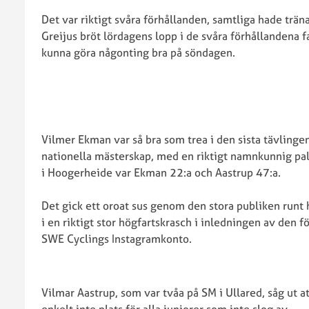
SM
2024
Det var riktigt svåra förhållanden, samtliga hade trän
Cykelcross
SWE
Greijus bröt lördagens lopp i de svåra förhållandena 
2022
Cup
kunna göra någonting bra på söndagen.
SM
2023
Cykelcross
SWE
2021
Cup
SM
och
Cykelcross
CX-
2020
Vilmer Ekman var så bra som trea i den sista tävlingen
pokal
SM
nationella mästerskap, med en riktigt namnkunnig pa
2022
Cykelcross
i Hoogerheide var Ekman 22:a och Aastrup 47:a.
SWE
2018
Cup
Det gick ett oroat sus genom den stora publiken runt h
och
i en riktigt stor högfartskrasch i inledningen av den fö
CX-
SWE Cyclings Instagramkonto.
pokal
2021
VM
SWE
Cykelcross
Vilmar Aastrup, som var tvåa på SM i Ullared, såg ut 
Cup