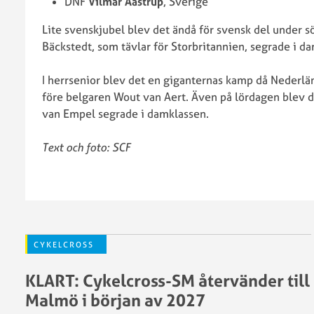
DNF
Vilmar Aastrup
, Sverige
Lite svenskjubel blev det ändå för svensk del under 
Bäckstedt, som tävlar för Storbritannien, segrade i d
I herrsenior blev det en giganternas kamp då Nederl
före belgaren Wout van Aert. Även på lördagen blev d
van Empel segrade i damklassen.
Text och foto: SCF
CYKELCROSS
KLART: Cykelcross-SM återvänder till
Malmö i början av 2027