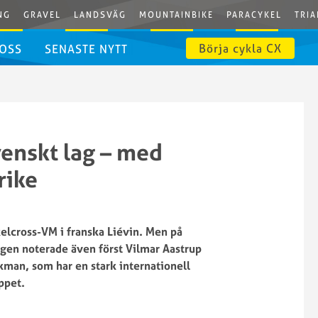
NG
GRAVEL
LANDSVÄG
MOUNTAINBIKE
PARACYKEL
TRIA
Börja cykla CX
 OSS
SENASTE NYTT
venskt lag – med
rike
kelcross-VM i franska Liévin. Men på
agen noterade även först Vilmar Aastrup
Ekman, som har en stark internationell
ppet.