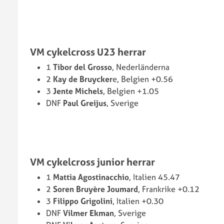
VM cykelcross U23 herrar
1
Tibor del Grosso
, Nederländerna
2
Kay de Bruycker
e, Belgien +0.56
3
Jente Michels
, Belgien +1.05
DNF
Paul Greijus
, Sverige
VM cykelcross junior herrar
1
Mattia Agostinacchio
, Italien 45.47
2
Soren Bruyère Joumard
, Frankrike +0.12
3
Filippo Grigolini
, Italien +0.30
DNF
Vilmer Ekman
, Sverige