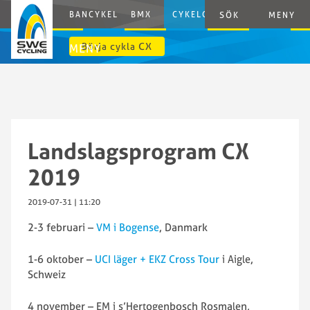
BANCYKEL
BMX
CYKELCROSS
E-CYCLING
SÖK
MENY
Börja cykla CX
MENY
Landslagsprogram CX
2019
2019-07-31 | 11:20
2-3 februari –
VM i Bogense
, Danmark
1-6 oktober –
UCI läger + EKZ Cross Tour
i Aigle,
Schweiz
4 november – EM i s’Hertogenbosch Rosmalen,