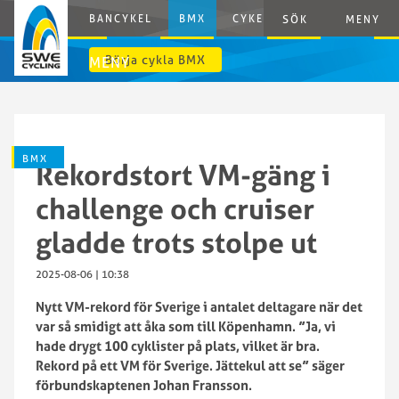
BANCYKEL
BMX
CYKELCROSS
E-CYCLING
SÖK
MENY
Börja cykla BMX
MENY
BMX
Rekordstort VM-gäng i
challenge och cruiser
gladde trots stolpe ut
2025-08-06 | 10:38
Nytt VM-rekord för Sverige i antalet deltagare när det
var så smidigt att åka som till Köpenhamn. ”Ja, vi
hade drygt 100 cyklister på plats, vilket är bra.
Rekord på ett VM för Sverige. Jättekul att se” säger
förbundskaptenen Johan Fransson.