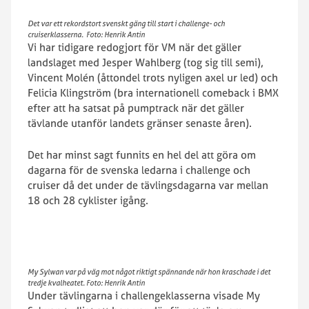
Det var ett rekordstort svenskt gäng till start i challenge- och
cruiserklasserna. Foto: Henrik Antin
Vi har tidigare redogjort för VM när det gäller
landslaget med Jesper Wahlberg (tog sig till semi),
Vincent Molén (åttondel trots nyligen axel ur led) och
Felicia Klingström (bra internationell comeback i BMX
efter att ha satsat på pumptrack när det gäller
tävlande utanför landets gränser senaste åren).
Det har minst sagt funnits en hel del att göra om
dagarna för de svenska ledarna i challenge och
cruiser då det under de tävlingsdagarna var mellan
18 och 28 cyklister igång.
My Sylwan var på väg mot något riktigt spännande när hon kraschade i det
tredje kvalheatet. Foto: Henrik Antin
Under tävlingarna i challengeklasserna visade My