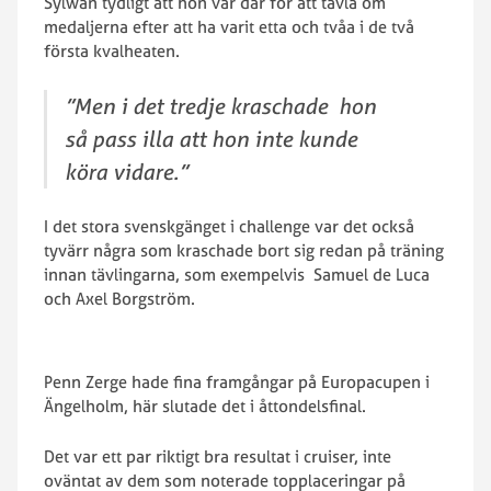
Sylwan tydligt att hon var där för att tävla om
medaljerna efter att ha varit etta och tvåa i de två
första kvalheaten.
”Men i det tredje kraschade hon
så pass illa att hon inte kunde
köra vidare.”
I det stora svenskgänget i challenge var det också
tyvärr några som kraschade bort sig redan på träning
innan tävlingarna, som exempelvis Samuel de Luca
och Axel Borgström.
Penn Zerge hade fina framgångar på Europacupen i
Ängelholm, här slutade det i åttondelsfinal.
Det var ett par riktigt bra resultat i cruiser, inte
oväntat av dem som noterade topplaceringar på