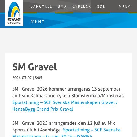
BANCYKEL
BMX
CYKELCROSS
E-CYCLING
SÖK
MENY
MENY
SM Gravel
2026-03-07 | 8:05
SM i Gravel 2026 kommer arrangeras 13 september
av Team Kalmarsund cykel i Blomstermåla/Mönsterås:
Sportstiming – SCF Svenska Mästerskapen Gravel /
HansaBygg Grand Prix Gravel
SM i Gravel 2025 arrangerades den 12 juli av Mix
Sports Club i Åsenhöga:
Sportstiming – SCF Svenska
Mästerskapen – Gravel 2025 – ISABIKE