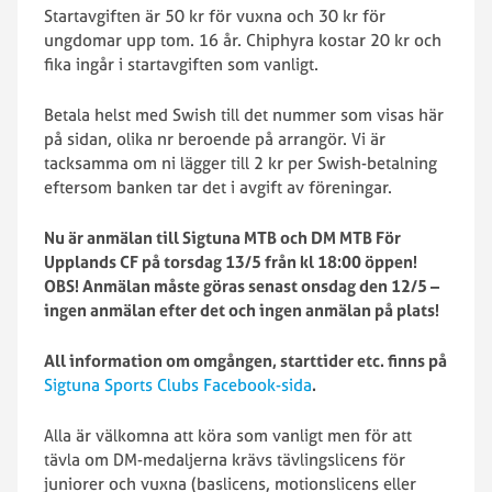
Startavgiften är 50 kr för vuxna och 30 kr för
ungdomar upp tom. 16 år. Chiphyra kostar 20 kr och
fika ingår i startavgiften som vanligt.
Betala helst med Swish till det nummer som visas här
på sidan, olika nr beroende på arrangör. Vi är
tacksamma om ni lägger till 2 kr per Swish-betalning
eftersom banken tar det i avgift av föreningar.
Nu är anmälan till Sigtuna MTB och DM MTB För
Upplands CF på torsdag 13/5 från kl 18:00 öppen!
OBS! Anmälan måste göras senast onsdag den 12/5 –
ingen anmälan efter det och ingen anmälan på plats!
All information om omgången, starttider etc. finns på
Sigtuna Sports Clubs Facebook-sida
.
Alla är välkomna att köra som vanligt men för att
tävla om DM-medaljerna krävs tävlingslicens för
juniorer och vuxna (baslicens, motionslicens eller