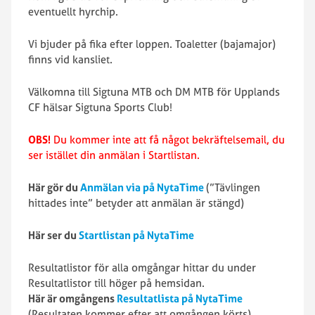
eventuellt hyrchip.
Vi bjuder på fika efter loppen. Toaletter (bajamajor)
finns vid kansliet.
Välkomna till Sigtuna MTB och DM MTB för Upplands
CF hälsar Sigtuna Sports Club!
OBS!
Du kommer inte att få något bekräftelsemail, du
ser istället din anmälan i Startlistan.
Här gör du
Anmälan via på NytaTime
(”Tävlingen
hittades inte” betyder att anmälan är stängd)
Här ser du
Startlistan på NytaTime
Resultatlistor för alla omgångar hittar du under
Resultatlistor till höger på hemsidan.
Här är omgångens
Resultatlista på NytaTime
(Resultaten kommer efter att omgången körts)