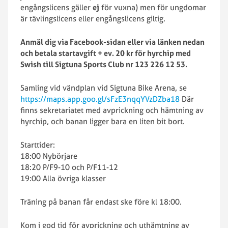
engångslicens gäller
ej
för vuxna) men för ungdomar
är tävlingslicens eller engångslicens giltig.
Anmäl dig via Facebook-sidan eller via länken nedan
och betala startavgift + ev. 20 kr för hyrchip med
Swish till Sigtuna Sports Club nr
123 226 12 53.
Samling vid vändplan vid Sigtuna Bike Arena, se
https://maps.app.goo.gl/sFzE3nqqYVzDZba18
Där
finns sekretariatet med avprickning och hämtning av
hyrchip, och banan ligger bara en liten bit bort.
Starttider:
18:00 Nybörjare
18:20 P/F9-10 och P/F11-12
19:00 Alla övriga klasser
Träning på banan får endast ske före kl 18:00.
Kom i god tid för avprickning och uthämtning av