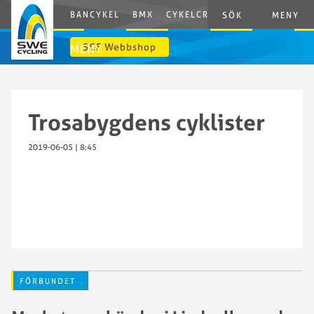
BANCYKEL
BMX
CYKELCROSS
E-CYCLING
G
SÖK
MENY
SCF Webbshop
MENY
Trosabygdens cyklister
2019-06-05 | 8:45
FÖRBUNDET